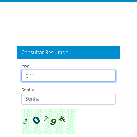
Consultar Resultado
CPF
Senha