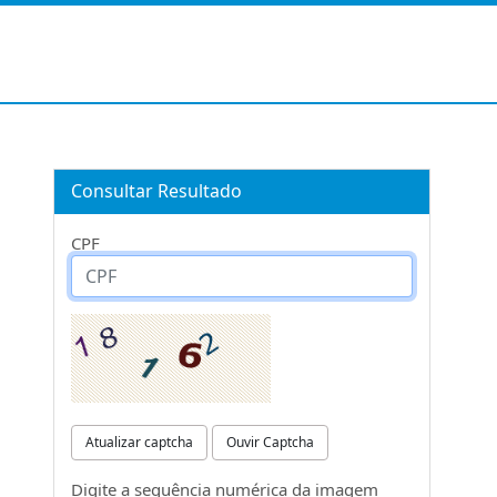
Consultar Resultado
CPF
Atualizar captcha
Ouvir Captcha
Digite a sequência numérica da imagem