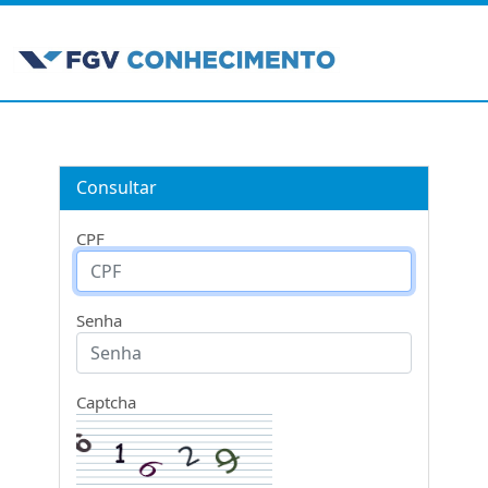
Consultar
CPF
Senha
Captcha