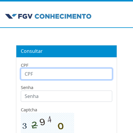
Consultar
CPF
Senha
Captcha