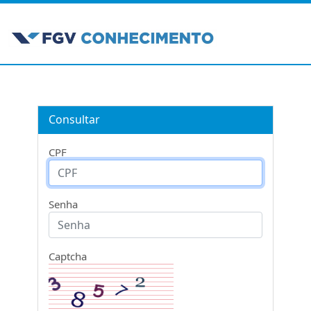
Consultar
CPF
Senha
Captcha